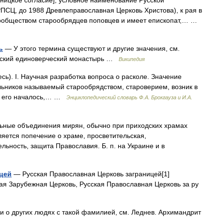
ницкое согласие], условное наименование Русской
ПСЦ, до 1988 Древлеправославная Церковь Христова), к рая в
сообществом старообрядцев поповцев и имеет епископат,… …
ь
— У этого термина существуют и другие значения, см.
ьский единоверческий монастырь …
Википедия
есь). I. Научная разработка вопроса о расколе. Значение
кольников называемый старообрядством, староверием, возник в
ие его началось,… …
Энциклопедический словарь Ф.А. Брокгауза и И.А.
ные объединения мирян, обычно при приходских храмах
вляется попечение о храме, просветительская,
льность, защита Православия. Б. п. на Украине и в
ицей
— Русская Православная Церковь заграницей[1]
ая Зарубежная Церковь, Русская Православная Церковь за ру
и о других людях с такой фамилией, см. Леднев. Архимандрит