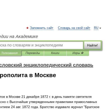
Запомнить сайт
Словарь на свой сайт
RU
едии на Академике
Найти!
Толкования
Переводы
Книги
Игры ⚽
словский энциклопедический словарь
трополита в Москве
тое
в
Москве
21
декабря
1872
г
.
в
день
памяти
святителя
асно
с
Высочайше
утвержденными
правилами
православных
ентием
24
авг
.
1872
года
.
Братство
издавало
журнал
"
Братское