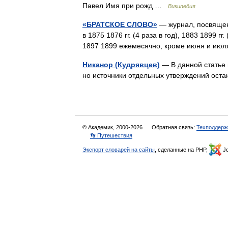
Павел Имя при рожд …
Википедия
«БРАТСКОЕ СЛОВО»
— журнал, посвящен
в 1875 1876 гг. (4 раза в год), 1883 1899 г
1897 1899 ежемесячно, кроме июня и июля
Никанор (Кудрявцев)
— В данной статье 
но источники отдельных утверждений ост
© Академик, 2000-2026
Обратная связь:
Техподдерж
👣 Путешествия
Экспорт словарей на сайты
, сделанные на PHP,
Jo