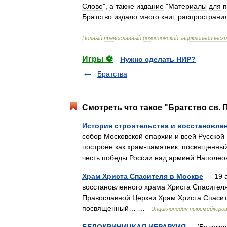
Слово
",
а
также
издание
"
Материалы
для
п
Братство
издало
много
книг
,
распространи
Полный
православный
богословский
энциклопедическ
Игры ⚽
Нужно сделать НИР?
Братства
Смотреть что такое "Братство св. 
История строительства и восстановлен
собор Московской епархии и всей Русской
построен как храм‑памятник, посвященный
честь победы России над армией Напо
Храм Христа Спасителя в Москве
— 19 а
восстановленного храма Христа Спасител
Православной Церкви Храм Христа Спасите
посвященный… …
Энциклопедия ньюсмейкеро