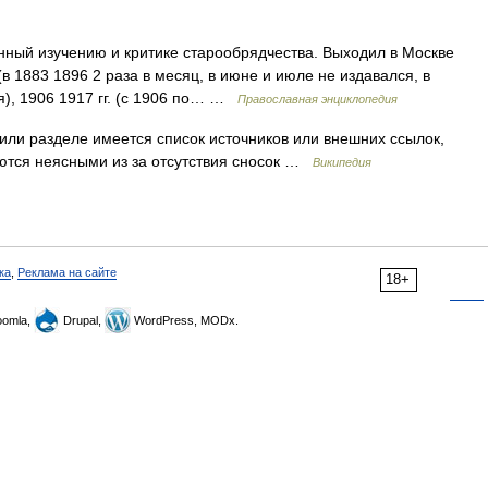
ный изучению и критике старообрядчества. Выходил в Москве
г. (в 1883 1896 2 раза в месяц, в июне и июле не издавался, в
), 1906 1917 гг. (с 1906 по… …
Православная энциклопедия
или разделе имеется список источников или внешних ссылок,
аются неясными из за отсутствия сносок …
Википедия
ка
,
Реклама на сайте
18+
omla,
Drupal,
WordPress, MODx.