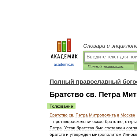
Словари и энциклоп
academic.ru
Полный православный богословский энциклопедический словарь
Полный православный бого
Братство св. Петра Ми
Толкование
Братство
св
.
Петра
Митрополита
в
Москве
–
противораскольническое
братство
,
откры
Петра
.
Устав
братства
был
составлен
согл
братств
и
утвержден
митрополитом
Иннок