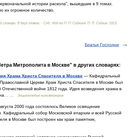
ервоначальной
истории
раскола
",
вышедшие
в
9
томах
.
ло
их
огромное
количество
.
ий
словарь
.
В
двух
томах
. -
Спб
.
:
Изд
-
во
П
.
П
.
Сойкина
.
П
.
П
.
Сойкин
.
1913
.
Братья Господни
Петра Митрополита в Москве" в других словарях:
ия Храма Христа Спасителя в Москве
— Кафедральный
 Православной Церкви Храм Христа Спасителя в Москве был
 Отечественной войне 1812 года. Идея возведения храма в
леона… …
Энциклопедия ньюсмейкеров
вгуста 2000 года состоялось Великое освящение
я. Кафедральный собор Московской епархии и всей Русской
ля в Москве был построен как храм памятник,
в