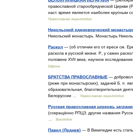
БЕЛОКРИНИЦКАЯ ИЕРАРХИЯ
— [Белокри
православной старообрядческой Церкви (Р
наст. время является наиболее крупным 
Православная энциклопедия
Никольский единоверческий монастыр
Никольский монастырь. Монастырь Никол
Раскол
— (об отличии его от ереси см. Ер
раскола в русской жизни. Р., у самих рас
половине XVII века; научное исследован
Ефрона
БРАТСТВА ПРАВОСЛАВНЫЕ
— доброволь
(реже при монастырских), задачей Б. п. я
образовательная, благотворительная деяте
Белоруссии …
Православная энциклопедия
Русская православная церковь загран
(сокращённо РПЦЗ; другие названия Русск
…
Википедия
Павел (Леднев)
— В Википедии есть стать